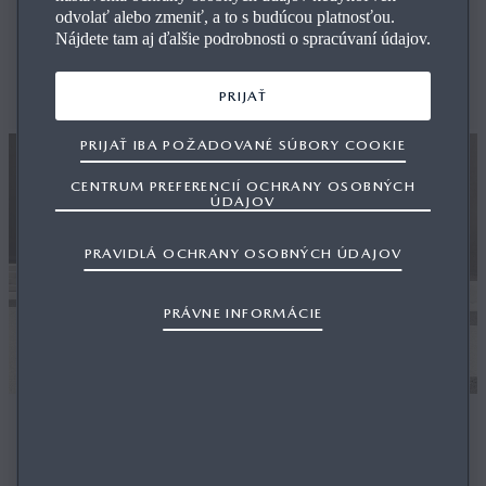
ÚPLNE NOVÁ MAZDA CX‑5
odvolať alebo zmeniť, a to s budúcou platnosťou.
Nájdete tam aj ďalšie podrobnosti o spracúvaní údajov.
ZISTITE VIAC
PRIJAŤ
PRIJAŤ IBA POŽADOVANÉ SÚBORY COOKIE
CENTRUM PREFERENCIÍ OCHRANY OSOBNÝCH
ÚDAJOV
PRAVIDLÁ OCHRANY OSOBNÝCH ÚDAJOV
PRÁVNE INFORMÁCIE
Pre všetko, čo prináša život
MAZDA CX‑60