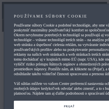
JARNÁ PREHLIADKA
POUŽÍVAME SÚBORY COOKIE
ONLINE REZERVÁCIA SERVISU
Používame súbory Cookie a podobné technológie, aby sme v
Originálne diely a príslušenstvo
poskytnúť maximálny používateľský komfort so spoločnosťo
Okrem nevyhnutne potrebných technológií sa používajú aj vol
technológie – vrátane technológií tretích strán – na analýzu pr
web stránku a úspešnosť cielenia reklám, na vytváranie indiv
používateľských profilov alebo na poskytovanie personalizov
NÁVOD NA MONTÁŽ PRE VAŠE
reklamy na našich web stránkach a web stránkach tretích strá
PRÍSLUŠENSTVO
tomu dochádzať aj v krajinách mimo EÚ (napr. USA), kde ni
vylúčiť riziko prístupu štátnych orgánov a obmedzených prá
prostriedkov nápravy. Pomôže nám, ak kliknete na (Prijať), a
odsúhlasíte takéto voliteľné činnosti spracovania a prenosu úd
Váš súhlas môžete vo vašom Centre preferencií nastavenia oc
osobných údajov kedykoľvek odvolať alebo zmeniť, a to s b
platnosťou. Nájdete tam aj ďalšie podrobnosti o spracúvaní úd
PRIJAŤ