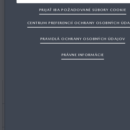
PRIJAŤ IBA POŽADOVANÉ SÚBORY COOKIE
VYHĽADÁVANIE PODĽA ČÍSLA DIELCA, ALEBO K
CENTRUM PREFERENCIÍ OCHRANY OSOBNÝCH ÚD
PRAVIDLÁ OCHRANY OSOBNÝCH ÚDAJOV
PRÁVNE INFORMÁCIE
Chcem
KÚPIŤ AUTO
Viac informácií