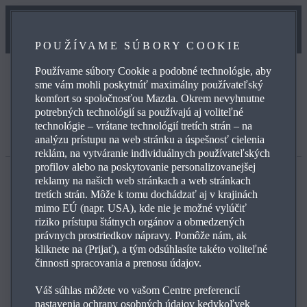
POUŽÍVAME SÚBORY COOKIE
Používame súbory Cookie a podobné technológie, aby
sme vám mohli poskytnúť maximálny používateľský
Zoznam modelov Mazda
komfort so spoločnosťou Mazda. Okrem nevyhnutne
potrebných technológií sa používajú aj voliteľné
technológie – vrátane technológií tretích strán – na
Výsledky 11
Filter
analýzu prístupu na web stránku a úspešnosť cielenia
reklám, na vytváranie individuálnych používateľských
profilov alebo na poskytovanie personalizovanejšej
reklamy na našich web stránkach a web stránkach
Mazda CX‑6
e
tretích strán. Môže k tomu dochádzať aj v krajinách
mimo EÚ (napr. USA), kde nie je možné vylúčiť
Nová
riziko prístupu štátnych orgánov a obmedzených
právnych prostriedkov nápravy. Pomôže nám, ak
kliknete na (Prijať), a tým odsúhlasíte takéto voliteľné
činnosti spracovania a prenosu údajov.
Váš súhlas môžete vo vašom Centre preferencií
nastavenia ochrany osobných údajov kedykoľvek