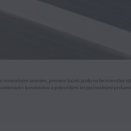
 remeselným umením, premení každú jazdu na bezstarostný výle
kombinácii s konektivitou a pokročilými bezpečnostnými prvkami i