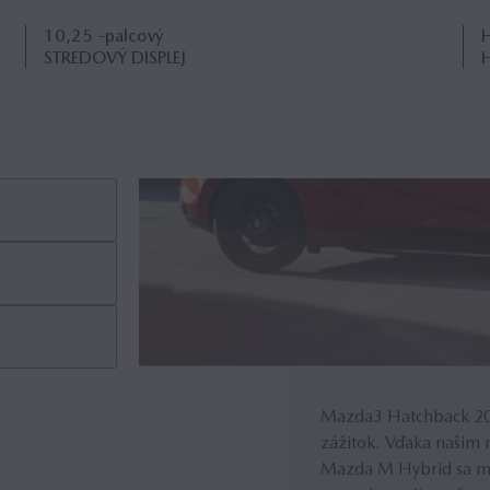
10,25
-palcový
STREDOVÝ DISPLEJ
Mazda3 2027 predstavu
Mazda3 Hatchback 202
zábavného systému. A
zážitok. Vďaka našim 
Mazda3 Hatchback 202
ktoré sa viac orientuj
Mazda M Hybrid sa môž
Vďaka elegantnej línii