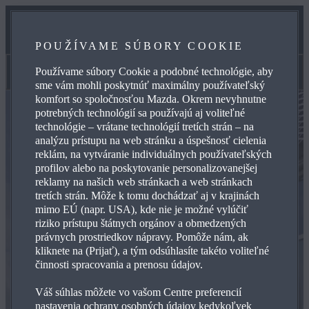
SERVIS
POUŽÍVAME SÚBORY COOKIE
KONTAKTUJTE NÁS
Používame súbory Cookie a podobné technológie, aby
Prehľad
sme vám mohli poskytnúť maximálny používateľský
komfort so spoločnosťou Mazda. Okrem nevyhnutne
potrebných technológií sa používajú aj voliteľné
technológie – vrátane technológií tretích strán – na
analýzu prístupu na web stránku a úspešnosť cielenia
reklám, na vytváranie individuálnych používateľských
profilov alebo na poskytovanie personalizovanejšej
reklamy na našich web stránkach a web stránkach
tretích strán. Môže k tomu dochádzať aj v krajinách
mimo EÚ (napr. USA), kde nie je možné vylúčiť
riziko prístupu štátnych orgánov a obmedzených
právnych prostriedkov nápravy. Pomôže nám, ak
kliknete na (Prijať), a tým odsúhlasíte takéto voliteľné
činnosti spracovania a prenosu údajov.
Váš súhlas môžete vo vašom Centre preferencií
nastavenia ochrany osobných údajov kedykoľvek