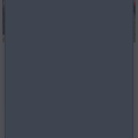
SKLADOVÉ VOZIDLÁ
Všetky skladové a jazdené vozidlá dostupné ihneď v
našom dílerstve.
VOZIDLÁ IHNEĎ