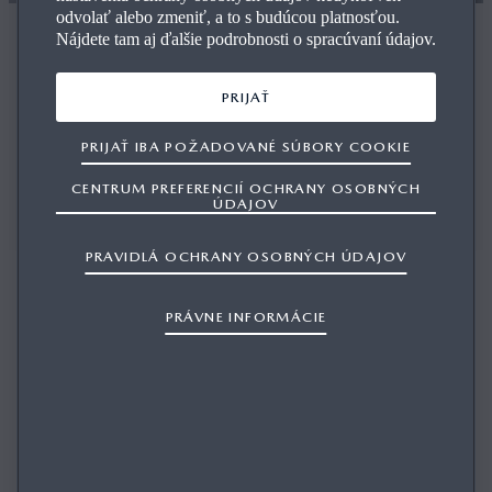
odvolať alebo zmeniť, a to s budúcou platnosťou.
Nájdete tam aj ďalšie podrobnosti o spracúvaní údajov.
VÍTA VÁS AUTORIZOVANÝ PREDAJCA
PRIJAŤ
KOVA, S.R.O.
PRIJAŤ IBA POŽADOVANÉ SÚBORY COOKIE
TESTOVACIA JAZDA
CENTRUM PREFERENCIÍ OCHRANY OSOBNÝCH
KONTAKTUJTE NÁS
ÚDAJOV
PRAVIDLÁ OCHRANY OSOBNÝCH ÚDAJOV
PRÁVNE INFORMÁCIE
Vyhľadajte si vaše nové vozidlo v KOVA, S.R.O. Mazda
Ako váš najbližší predajca vozdiel Mazda vám chceme
pomôcť s výberom najvhodnejšie vozidlo Mazda a starať