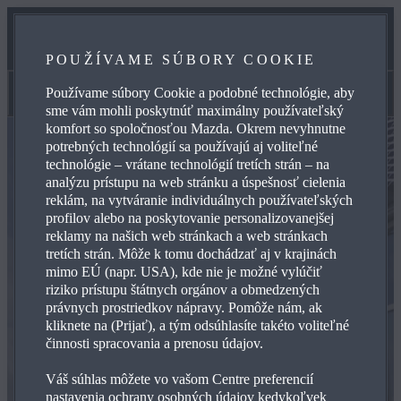
SERVIS
POUŽÍVAME SÚBORY COOKIE
KONTAKTUJTE NÁS
Používame súbory Cookie a podobné technológie, aby
Prehľad
sme vám mohli poskytnúť maximálny používateľský
komfort so spoločnosťou Mazda. Okrem nevyhnutne
potrebných technológií sa používajú aj voliteľné
technológie – vrátane technológií tretích strán – na
analýzu prístupu na web stránku a úspešnosť cielenia
reklám, na vytváranie individuálnych používateľských
profilov alebo na poskytovanie personalizovanejšej
reklamy na našich web stránkach a web stránkach
tretích strán. Môže k tomu dochádzať aj v krajinách
mimo EÚ (napr. USA), kde nie je možné vylúčiť
riziko prístupu štátnych orgánov a obmedzených
právnych prostriedkov nápravy. Pomôže nám, ak
kliknete na (Prijať), a tým odsúhlasíte takéto voliteľné
činnosti spracovania a prenosu údajov.
Váš súhlas môžete vo vašom Centre preferencií
nastavenia ochrany osobných údajov kedykoľvek