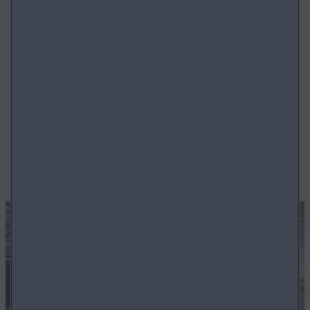
SERVIS
Servis vášho vozidla vykonávajú školení servisní technici,
ktorí disponujú zručnosťami a znalosťami na poskytovanie
kvalitných servisných služieb, ktorým môžete dôverovať. S
autorizovaným servisom Mazda je jednoduché zabezpečiť
príjemnú jazdu vo vašom vozidle
.
Objednajte sa na servis
online.