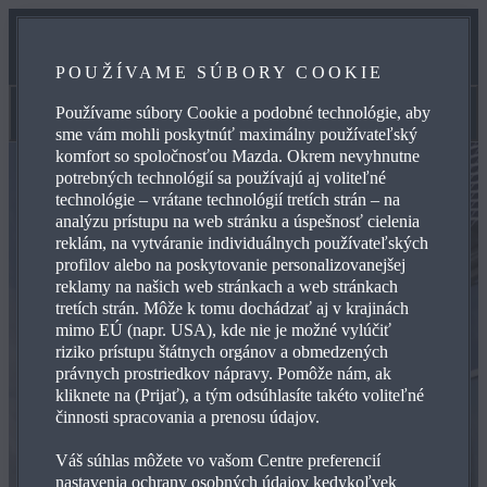
SERVIS
POUŽÍVAME SÚBORY COOKIE
KONTAKTUJTE NÁS
Používame súbory Cookie a podobné technológie, aby
Prehľad
sme vám mohli poskytnúť maximálny používateľský
komfort so spoločnosťou Mazda. Okrem nevyhnutne
potrebných technológií sa používajú aj voliteľné
technológie – vrátane technológií tretích strán – na
analýzu prístupu na web stránku a úspešnosť cielenia
reklám, na vytváranie individuálnych používateľských
profilov alebo na poskytovanie personalizovanejšej
reklamy na našich web stránkach a web stránkach
tretích strán. Môže k tomu dochádzať aj v krajinách
mimo EÚ (napr. USA), kde nie je možné vylúčiť
riziko prístupu štátnych orgánov a obmedzených
právnych prostriedkov nápravy. Pomôže nám, ak
kliknete na (Prijať), a tým odsúhlasíte takéto voliteľné
činnosti spracovania a prenosu údajov.
Váš súhlas môžete vo vašom Centre preferencií
nastavenia ochrany osobných údajov kedykoľvek